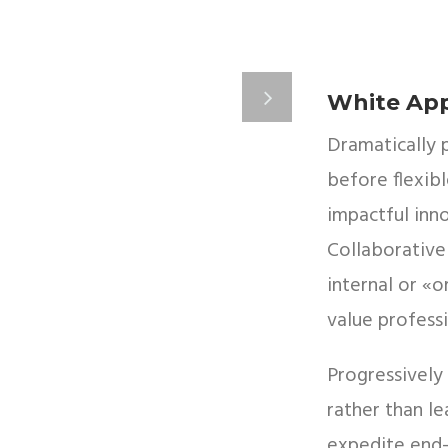
White Ap
Dramatically 
before flexibl
impactful inn
Collaborativ
internal or «o
value professi
Progressively
rather than l
expedite end-