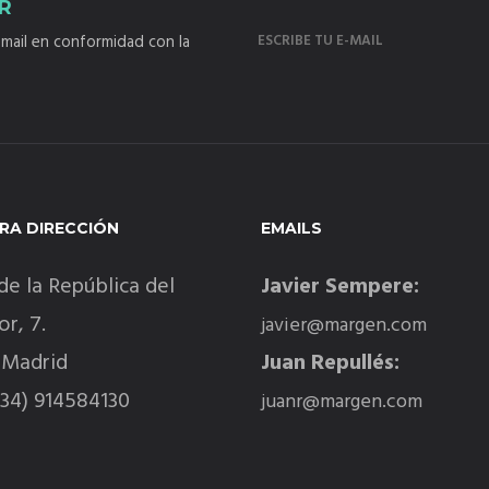
R
mail en conformidad con la
RA DIRECCIÓN
EMAILS
de la República del
Javier Sempere:
r, 7.
javier@margen.com
 Madrid
Juan Repullés:
+34) 914584130
juanr@margen.com