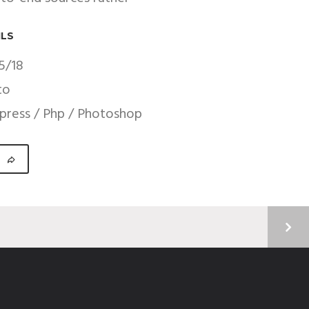
ILS
5/18
to
ress / Php / Photoshop
T